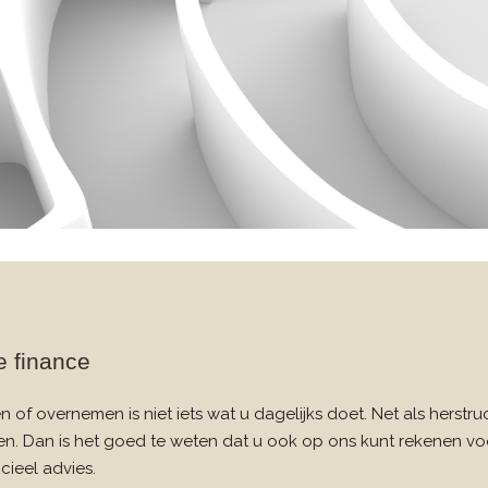
 finance
n of overnemen is niet iets wat u dagelijks doet. Net als herstru
en. Dan is het goed te weten dat u ook op ons kunt rekenen 
cieel advies.