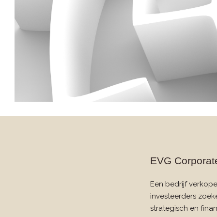
EVG Corporate
Een bedrijf verkope
investeerders zoek
strategisch en finan